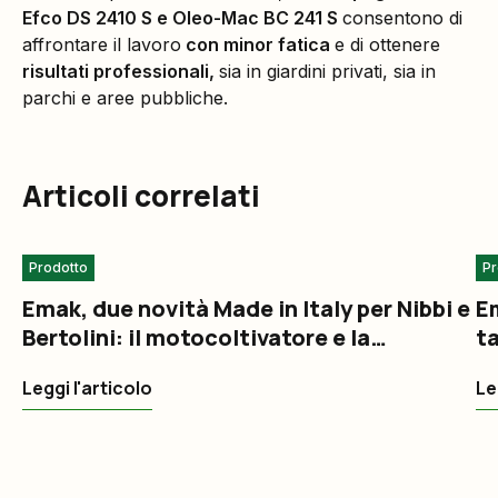
Efco DS 2410 S e Oleo-Mac BC 241 S
consentono di
affrontare il lavoro
con minor fatica
e di ottenere
risultati professionali,
sia in giardini privati, sia in
parchi e aree pubbliche.
Articoli correlati
Prodotto
Pr
Emak, due novità Made in Italy per Nibbi e
Em
Bertolini: il motocoltivatore e la
ta
falciatrice per uso privato
Leggi l'articolo
Le