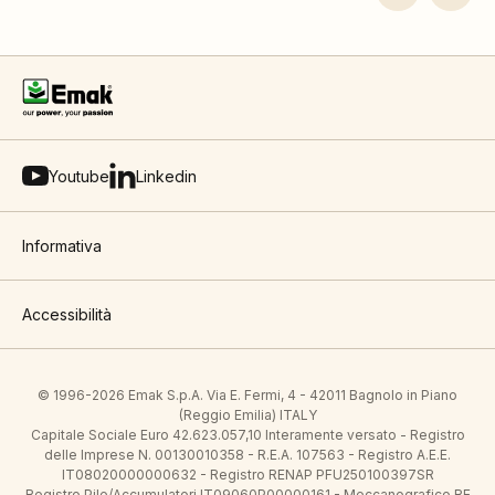
Youtube
Linkedin
Informativa
Accessibilità
© 1996-2026 Emak S.p.A. Via E. Fermi, 4 - 42011 Bagnolo in Piano
(Reggio Emilia) ITALY
Capitale Sociale Euro 42.623.057,10 Interamente versato - Registro
delle Imprese N. 00130010358 - R.E.A. 107563 - Registro A.E.E.
IT08020000000632 - Registro RENAP PFU250100397SR
Registro Pile/Accumulatori IT09060P00000161 - Meccanografico RE