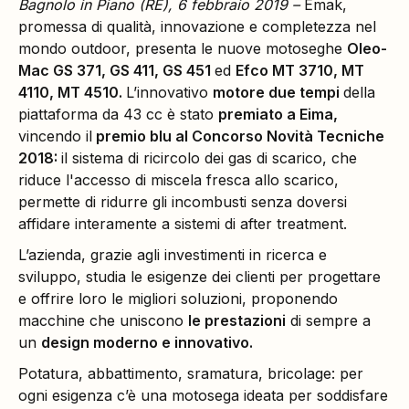
Bagnolo in Piano (RE), 6 febbraio 2019 –
Emak,
promessa di qualità, innovazione e completezza nel
mondo outdoor, presenta le nuove motoseghe
Oleo-
Mac GS 371, GS 411, GS 451
ed
Efco MT 3710, MT
4110, MT 4510.
L’innovativo
motore due tempi
della
piattaforma da 43 cc è stato
premiato a Eima,
vincendo il
premio blu al Concorso Novità Tecniche
2018:
il sistema di ricircolo dei gas di scarico, che
riduce l'accesso di miscela fresca allo scarico,
permette di ridurre gli incombusti senza doversi
affidare interamente a sistemi di after treatment.
L’azienda, grazie agli investimenti in ricerca e
sviluppo, studia le esigenze dei clienti per progettare
e offrire loro le migliori soluzioni, proponendo
macchine che uniscono
le prestazioni
di sempre a
un
design moderno e innovativo.
Potatura, abbattimento, sramatura, bricolage: per
ogni esigenza c’è una motosega ideata per soddisfare