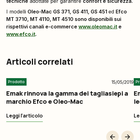
tecniche
adottate per garantire
confort e sicurezza
.
I modelli
Oleo-Mac GS 371, GS 411, GS 451
ed
Efco
MT 3710, MT 4110, MT 4510 sono disponibili sui
rispettivi canali e-commerce
www.oleomac.it
e
www.efco.it
.
Articoli correlati
15/05/2019
Prodotto
Pr
Emak rinnova la gamma dei tagliasiepi a
Em
marchio Efco e Oleo-Mac
l
S
Leggi l'articolo
Le