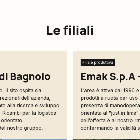
Le filiali
Filiale produttiva
 di Bagnolo
Emak S.p.A -
 Il sito ospita sia
L’area è attiva dal 1996 e
rezionali dell'azienda,
prodotti a ruota per uso 
to alla ricerca e sviluppo
presenza di manodopera qu
Ricambi per la logistica
orientata al "just in tim
 orientato
dell’offerta e al nostro r
 del nostro gruppo.
confermando la validità s