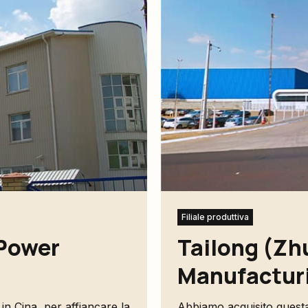
Filiale produttiva
Power
Tailong (Zh
Manufacturi
n Cina, per affiancare la
Abbiamo acquisito questa