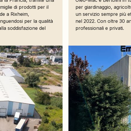
a la Francia, tramite una
Oleo-Mac e Bertolini in t
iglie di prodotti per il
per giardinaggio, agricoltu
sede a Rixheim,
un servizio sempre più ef
inguendosi per la qualità
nel 2022. Con oltre 30 an
 alla soddisfazione del
professionali e privati.