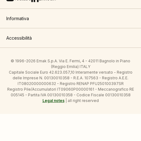
Informativa
Accessibilità
© 1996-2026 Emak S.p.A. Via E. Fermi, 4 - 42011 Bagnolo in Piano
(Reggio Emilia) ITALY
Capitale Sociale Euro 42.623.057,10 Interamente versato - Registro
delle Imprese N. 00130010358 - R.E.A. 107563 - Registro A.E.E.
IT08020000000632 - Registro RENAP PFU250100397SR
Registro Pile/Accumulatori IT09060P00000161 - Meccanografico RE
005145 - Partita IVA 00130010358 - Codice Fiscale 00130010358
Legal notes
| all right reserved