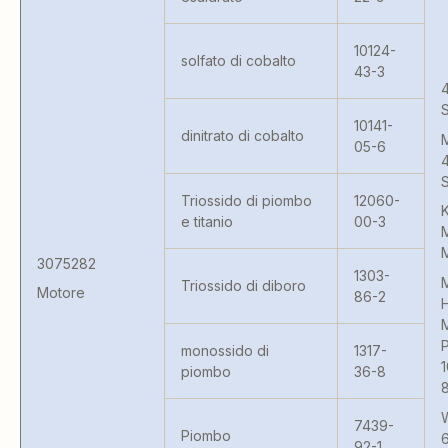
10124-
solfato di cobalto
43-3
4
S
10141-
dinitrato di cobalto
M
05-6
4
S
Triossido di piombo
12060-
K
e titanio
00-3
3075282
1303-
Triossido di diboro
Motore
86-2
monossido di
1317-
1
piombo
36-8
8
7439-
Piombo
92-1