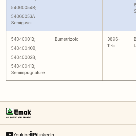
B
54060054B;
54060053A
Semigusci
54040001B;
Bumetrizolo
3896-
B
11-5
54040040B;
54040002B;
54040041B;
Semimpugnature
Youtube
Linkedin