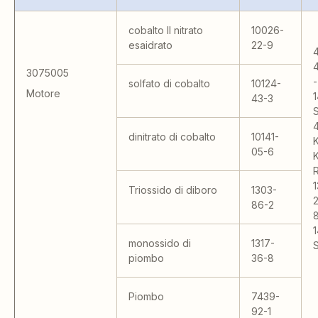
cobalto II nitrato
10026-
esaidrato
22-9
4
3075005
-
solfato di cobalto
10124-
Motore
1
43-3
dinitrato di cobalto
10141-
05-6
1
Triossido di diboro
1303-
86-2
1
monossido di
1317-
S
piombo
36-8
Piombo
7439-
92-1