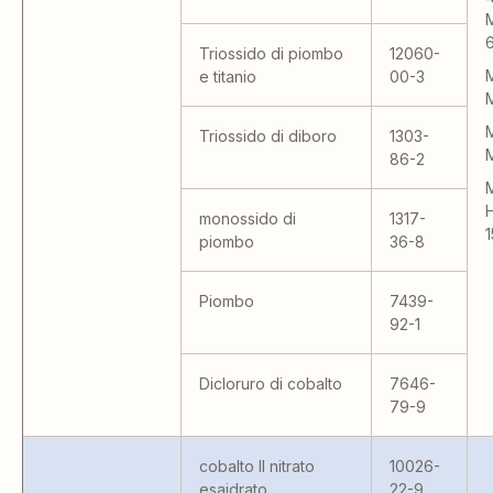
M
6
Triossido di piombo
12060-
e titanio
00-3
Triossido di diboro
1303-
86-2
monossido di
1317-
piombo
36-8
Piombo
7439-
92-1
Dicloruro di cobalto
7646-
79-9
cobalto II nitrato
10026-
esaidrato
22-9