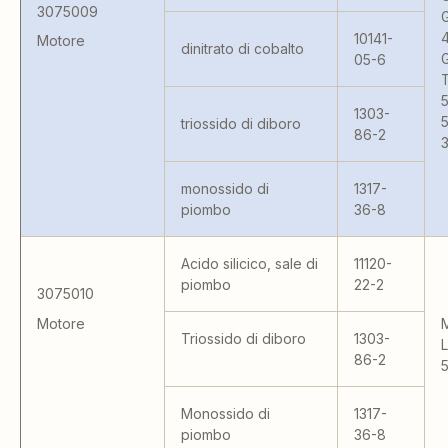
3075009
10141-
Motore
dinitrato di cobalto
05-6
1303-
triossido di diboro
86-2
monossido di
1317-
piombo
36-8
Acido silicico, sale di
11120-
piombo
22-2
3075010
Motore
Triossido di diboro
1303-
86-2
Monossido di
1317-
piombo
36-8