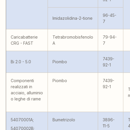
96-45-
Imidazolidina-2-tione
7
Caricabatterie
Tetrabromobisfenolo
79-94-
CRG - FAST
A
7
7439-
Bi 2.0 - 5.0
Piombo
92-1
Componenti
Piombo
7439-
realizzati in
92-1
T
acciaio, alluminio
m
o leghe di rame
54070001A;
Bumetrizolo
3896-
T
11-5
4
54070002B;