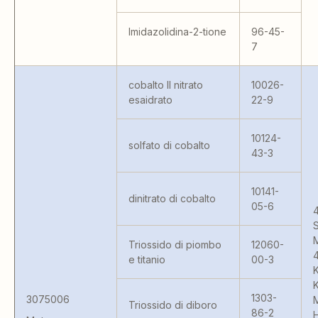
Imidazolidina-2-tione
96-45-
7
cobalto II nitrato
10026-
esaidrato
22-9
10124-
solfato di cobalto
43-3
10141-
dinitrato di cobalto
05-6
4
S
Triossido di piombo
12060-
e titanio
00-3
K
1303-
3075006
Triossido di diboro
86-2