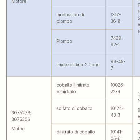
Motore
monossido di
1317-
S
piombo
36-8
7439-
Piombo
92-1
96-45-
Imidazolidina-2-tione
7
cobalto II nitrato
10026-
esaidrato
22-9
solfato di cobalto
10124-
3075276;
43-3
3075306
–
Motori
dinitrato di cobalto
10141-
4
05-6
4