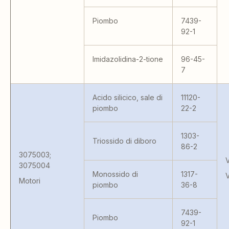
Piombo
7439-
92-1
Imidazolidina-2-tione
96-45-
7
Acido silicico, sale di
11120-
piombo
22-2
1303-
Triossido di diboro
86-2
3075003;
V
3075004
Monossido di
1317-
V
Motori
piombo
36-8
7439-
Piombo
92-1