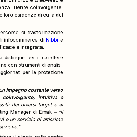
i marchi Efco e Oleo-Mac e
rienza utente coinvolgente,
le loro esigenze di cura del
ercorso di trasformazione
li infocommerce di
Nibbi
e
ficace e integrata.
 distingue per il carattere
one con strumenti di analisi,
aggiornati per la protezione
 un
impegno costante verso
 coinvolgente, intuitiva e
sità dei diversi target e ai
eting Manager di Emak
– “Il
vi
e un servizio di altissimo
sazione.”