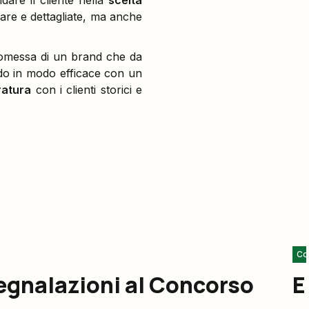
dare il cliente nella
scelta
iare e dettagliate, ma anche
 promessa di un brand che da
ndo in modo efficace con un
ratura
con i clienti storici e
Co
segnalazioni al Concorso