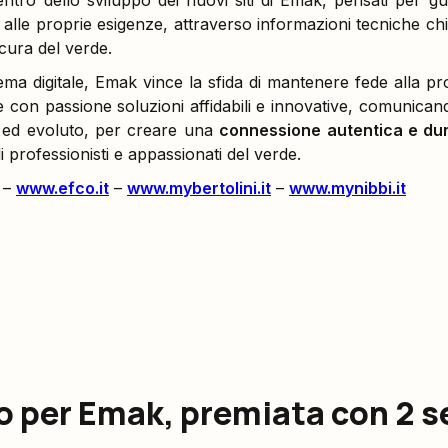
ntro dello sviluppo dei nuovi siti di Emak, pensati per gui
alle proprie esigenze, attraverso informazioni tecniche ch
 cura del verde.
stema digitale, Emak vince la sfida di mantenere fede alla
e con passione soluzioni affidabili e innovative, comunica
 ed evoluto, per creare una
connessione autentica e du
 professionisti e appassionati del verde.
–
www.efco.it
–
www.mybertolini.it
–
www.mynibbi.it
vo per Emak, premiata con 2 