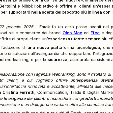
presenza online con il go live dei nuovi e-commerce de
ertolini e Nibbi: l’obiettivo è offrire ai clienti un’espe
 per supportarli nella scelta del prodotto più in linea con 
 27 gennaio 2025
–
Emak
fa un altro passo avanti nel p
 nuovi siti e-commerce dei brand
Oleo-Mac
ed
Efco
e deg
offrire ai propri clienti un
’esperienza utente sempre più ef
 l’adozione di
una nuova piattaforma tecnologica,
che si
zione di soluzioni all’avanguardia che supportano l’integrazi
chine learning, e per la
sicurezza
, assicurata da sistemi 
 collaborazione con l’agenzia Webranking, sono il risultato di
tri clienti, a cui vogliamo offrire
un’esperienza utente
un'interfaccia rinnovata e accattivante, allineata alle neces
a
Cristina Ferretti
, Communication, Trade & Digital Mark
e le esigenze dei clienti
e rispondere con
prodotti innovati
onnessione e un dialogo che vadano oltre alla semplice tran