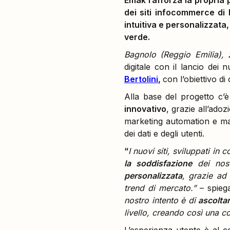
Emak rafforza la propria 
dei siti infocommerce di B
intuitiva e personalizzata,
verde.
Bagnolo (Reggio Emilia),
digitale con il lancio dei
Bertolini
,
con l’obiettivo di 
Alla base del progetto c’è
innovativo
, grazie all’ado
marketing automation e ma
dei dati e degli utenti.
“
I nuovi siti, sviluppati in
la soddisfazione
dei nos
personalizzata
, grazie ad 
trend di mercato.”
– spieg
nostro intento è di
ascoltar
livello, creando così una c