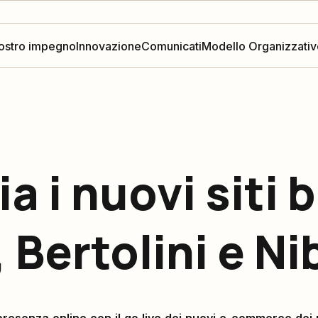
nostro impegno
Innovazione
Comunicati
Modello Organizzativ
a i nuovi siti 
Bertolini e Ni