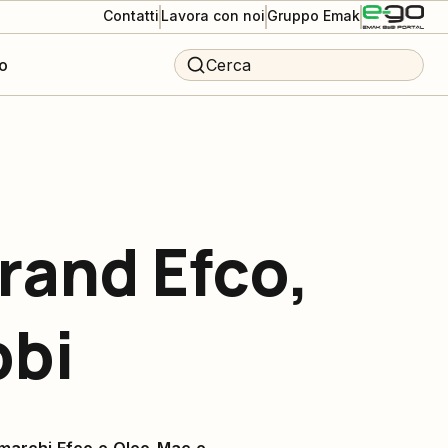
Contatti
Lavora con noi
Gruppo Emak
o
Cerca
brand Efco,
bbi