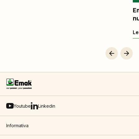
Em
n
Le
Youtube
Linkedin
Informativa